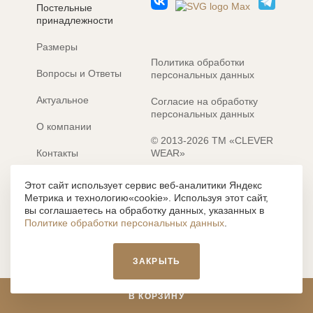
Постельные
принадлежности
Размеры
Политика обработки
Вопросы и Ответы
персональных данных
Актуальное
Согласие на обработку
персональных данных
О компании
© 2013-2026 ТМ «CLEVER
Контакты
WEAR»
Электронные каталоги
Разработка сайта: MACHAON
Этот сайт использует сервис веб-аналитики Яндекс
Метрика и технологию«cookie». Используя этот сайт,
Все содержание, представленное или отраженное на сайте
вы соглашаетесь на обработку данных, указанных в
https://clever-style.ru, включая, но не ограничиваясь, текстом,
Политике обработки персональных данных
.
графикой, фотографиями, иллюстрациями и т.д., являются
объектами авторского права, использование которых, без
письменного разрешения администрации и без активной
ЗАКРЫТЬ
гиперссылки, запрещается. Нарушение указанных условий
влечет наложение ответственности с действующим
законодательством РФ.
В КОРЗИНУ