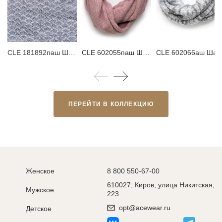
CLE 181892паш Шарф женский
CLE 602055паш Шарф женский
CLE 602066аш Шарф
ПЕРЕЙТИ В КОЛЛЕКЦИЮ
Женское
8 800 550-67-00
610027, Киров, улица Никитская,
Мужское
223
opt@acewear.ru
Детское