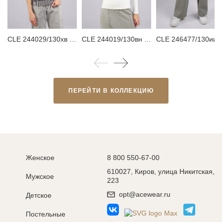
CLE 244029/130хв Джемпер женский
CLE 244019/130вн Джемпер женский
CLE 246477/130ииж Брюк
ПЕРЕЙТИ В КОЛЛЕКЦИЮ
Женское
8 800 550-67-00
610027, Киров, улица Никитская,
Мужское
223
opt@acewear.ru
Детское
Постельные