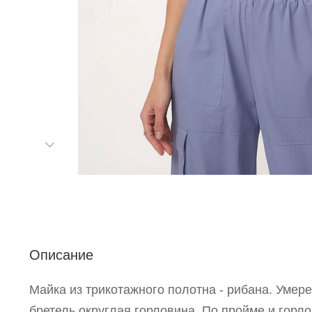
С
Р
Описание
п
Майка из трикотажного полотна - рибана. Уме
бретель,округлая горловина. По пройме и горло