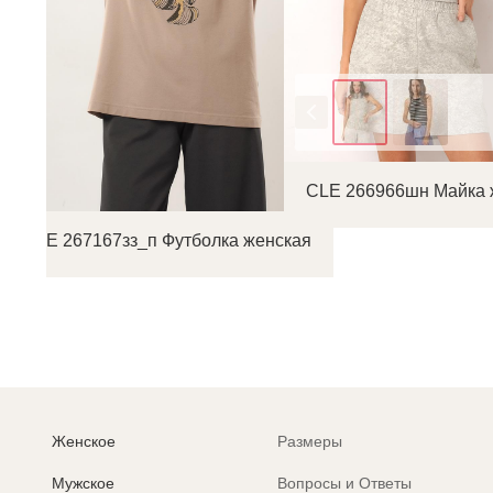
Цвет
CLE 266966шн Майка 
CLE 267167зз_п Футболка женская
Женское
Размеры
Мужское
Вопросы и Ответы