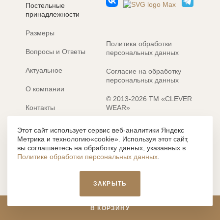
Постельные
принадлежности
Размеры
Политика обработки
Вопросы и Ответы
персональных данных
Актуальное
Согласие на обработку
персональных данных
О компании
© 2013-2026 ТМ «CLEVER
Контакты
WEAR»
Электронные каталоги
Разработка сайта: MACHAON
Этот сайт использует сервис веб-аналитики Яндекс
Метрика и технологию«cookie». Используя этот сайт,
Все содержание, представленное или отраженное на сайте
вы соглашаетесь на обработку данных, указанных в
https://clever-style.ru, включая, но не ограничиваясь, текстом,
Политике обработки персональных данных
.
графикой, фотографиями, иллюстрациями и т.д., являются
объектами авторского права, использование которых, без
письменного разрешения администрации и без активной
ЗАКРЫТЬ
гиперссылки, запрещается. Нарушение указанных условий
влечет наложение ответственности с действующим
законодательством РФ.
В КОРЗИНУ