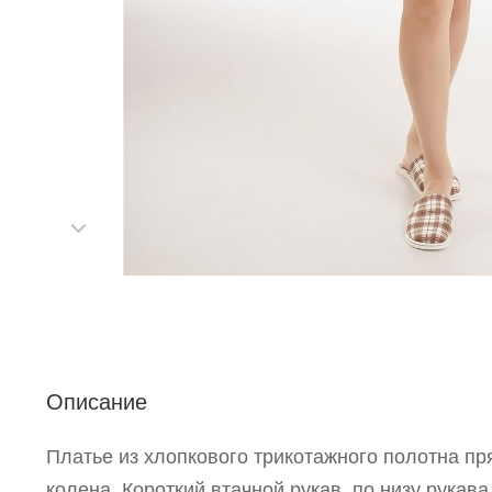
С
Описание
Р
Платье из хлопкового трикотажного полотна пр
п
колена. Короткий втачной рукав, по низу рукава