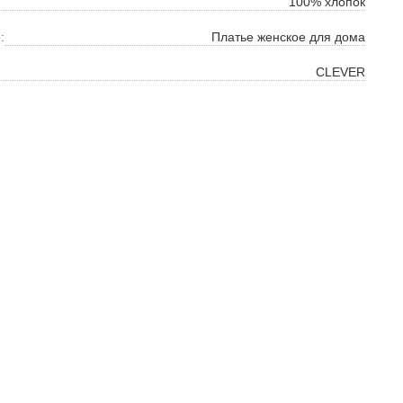
100% хлопок
:
Платье женское для дома
CLEVER
ок
ь
ть
на