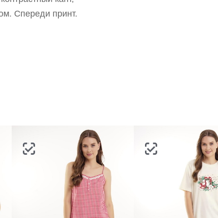
портале
партнерство.
Стать партнером
ом. Спереди принт.
ВОССТАНОВИТЬ ПАРОЛЬ
ОТПРАВИТЬ КОД
СОЗДАТЬ
Письмо не пришло? Напишите нам на
opt@acewear.ru
ВОЙТИ В АККАУНТ
ЗАБЫЛИ ПАРОЛЬ?