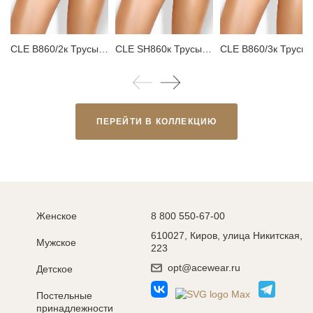
CLE B860/2к Трусы женские бикини
CLE SH860к Трусы женские шорты
CLE B860/3к Трус
ПЕРЕЙТИ В КОЛЛЕКЦИЮ
Женское
8 800 550-67-00
610027, Киров, улица Никитская,
Мужское
223
opt@acewear.ru
Детское
Постельные
принадлежности