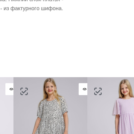
ОТПРАВИТЬ КОД
СОЗДАТЬ
 - из фактурного шифона.
Письмо не пришло? Напишите нам на
opt@acewear.ru
ВОЙТИ В АККАУНТ
ЗАБЫЛИ ПАРОЛЬ?