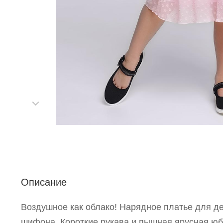
С
Р
Описание
п
Воздушное как облако! Нарядное платье для д
шифона. Короткие рукава и пышная ярусная юбк