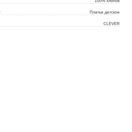
100% хлопок
:
Платье детское
CLEVER
ок
ь
ть
на