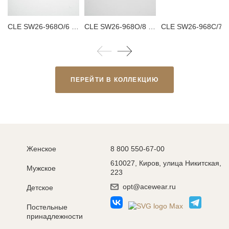
CLE SW26-968O/6 Тапки женские
CLE SW26-968O/8 Тапки женские
CLE SW26-968C/7 Та
ПЕРЕЙТИ В КОЛЛЕКЦИЮ
Женское
8 800 550-67-00
610027, Киров, улица Никитская,
Мужское
223
opt@acewear.ru
Детское
Постельные
принадлежности