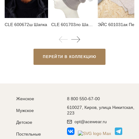
CLE 600672ш Шапка
CLE 601703ло Шарф мужской
ЭЙС 601031ак П
ПЕРЕЙТИ В КОЛЛЕКЦИЮ
Женское
8 800 550-67-00
610027, Киров, улица Никитская,
Мужское
223
opt@acewear.ru
Детское
Постельные