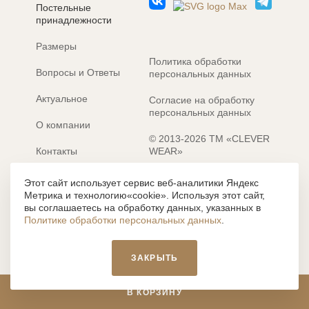
Постельные
принадлежности
Размеры
Политика обработки
Вопросы и Ответы
персональных данных
Актуальное
Согласие на обработку
персональных данных
О компании
© 2013-2026 ТМ «CLEVER
Контакты
WEAR»
Электронные каталоги
Разработка сайта: MACHAON
Этот сайт использует сервис веб-аналитики Яндекс
Метрика и технологию«cookie». Используя этот сайт,
Все содержание, представленное или отраженное на сайте
вы соглашаетесь на обработку данных, указанных в
https://clever-style.ru, включая, но не ограничиваясь, текстом,
Политике обработки персональных данных
.
графикой, фотографиями, иллюстрациями и т.д., являются
объектами авторского права, использование которых, без
письменного разрешения администрации и без активной
ЗАКРЫТЬ
гиперссылки, запрещается. Нарушение указанных условий
влечет наложение ответственности с действующим
законодательством РФ.
В КОРЗИНУ