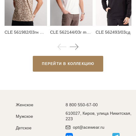
CLE 561982/03гн maxi(макси) Футболка мужская
CLE 562144/03г maxi(макси)_п Футболка мужская
CLE 562493/03сд Худи мужское
ПЕРЕЙТИ В КОЛЛЕКЦИЮ
Женское
8 800 550-67-00
610027, Киров, улица Никитская,
Мужское
223
opt@acewear.ru
Детское