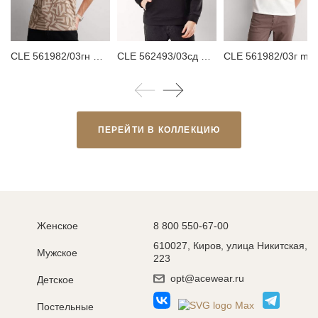
CLE 561982/03гн maxi(макси) Футболка мужская
CLE 562493/03сд Худи мужское
CLE 561982/03г maxi(макси)_п Футболка муж
ПЕРЕЙТИ В КОЛЛЕКЦИЮ
Женское
8 800 550-67-00
610027, Киров, улица Никитская,
Мужское
223
opt@acewear.ru
Детское
Постельные