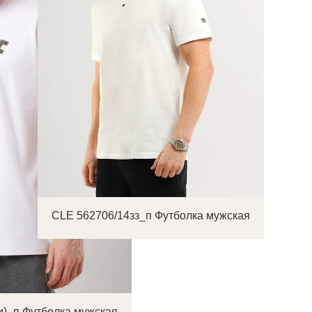
CLE 562706/14зз_п Футболка мужская
и)_п Футболка мужская