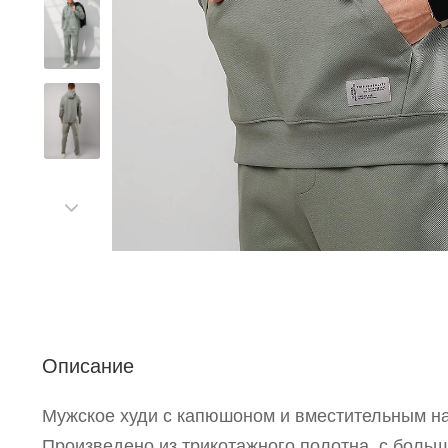
Описание
С
Мужское худи с капюшоном и вместительным н
Произведено из трикотажного полотна, с боль