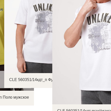
CLE 560351/14кдт_п Футболка мужская
_п Поло мужское
CLE 560351/14кдт maxi(макс