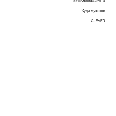
88%Хлопок12%ПЭ
:
Худи мужское
CLEVER
ок
ь