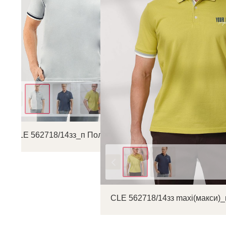
Цвет
CLE 562718/14зз_п Поло мужское
Цвет
CLE 562718/14зз maxi(макси)