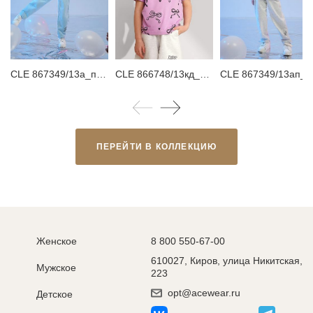
CLE 867349/13а_п Брюки детские для девочки
CLE 866748/13кд_п Футболка детская для девочки
CLE 867349/13ап_п Брюки детски
ПЕРЕЙТИ В КОЛЛЕКЦИЮ
Женское
8 800 550-67-00
610027, Киров, улица Никитская,
Мужское
223
opt@acewear.ru
Детское