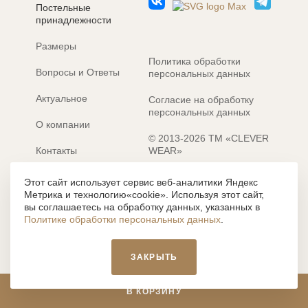
Постельные
принадлежности
Размеры
Политика обработки
Вопросы и Ответы
персональных данных
Актуальное
Согласие на обработку
персональных данных
О компании
© 2013-2026 ТМ «CLEVER
Контакты
WEAR»
Электронные каталоги
Разработка сайта: MACHAON
Этот сайт использует сервис веб-аналитики Яндекс
Метрика и технологию«cookie». Используя этот сайт,
Все содержание, представленное или отраженное на сайте
вы соглашаетесь на обработку данных, указанных в
https://clever-style.ru, включая, но не ограничиваясь, текстом,
Политике обработки персональных данных
.
графикой, фотографиями, иллюстрациями и т.д., являются
объектами авторского права, использование которых, без
письменного разрешения администрации и без активной
ЗАКРЫТЬ
гиперссылки, запрещается. Нарушение указанных условий
влечет наложение ответственности с действующим
законодательством РФ.
В КОРЗИНУ