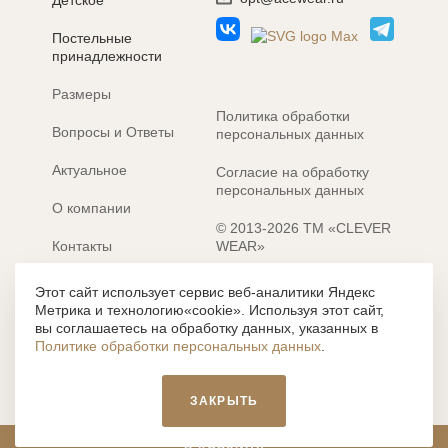
Детское
Постельные
принадлежности
Размеры
Политика обработки
Вопросы и Ответы
персональных данных
Актуальное
Согласие на обработку
персональных данных
О компании
© 2013-2026 ТМ «CLEVER
Контакты
WEAR»
Электронные каталоги
Разработка сайта: MACHAON
Этот сайт использует сервис веб-аналитики Яндекс
Метрика и технологию«cookie». Используя этот сайт,
Все содержание, представленное или отраженное на сайте
вы соглашаетесь на обработку данных, указанных в
https://clever-style.ru, включая, но не ограничиваясь, текстом,
Политике обработки персональных данных
.
графикой, фотографиями, иллюстрациями и т.д., являются
объектами авторского права, использование которых, без
письменного разрешения администрации и без активной
ЗАКРЫТЬ
гиперссылки, запрещается. Нарушение указанных условий
влечет наложение ответственности с действующим