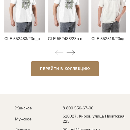
CLE 552483/23о_п Футболка мужская
CLE 552483/23о maxi(макси)_п Футболка мужская
CLE 552519/23кд maxi(макси)_п Футболка мужская
ПЕРЕЙТИ В КОЛЛЕКЦИЮ
Женское
8 800 550-67-00
610027, Киров, улица Никитская,
Мужское
223
opt@acewear.ru