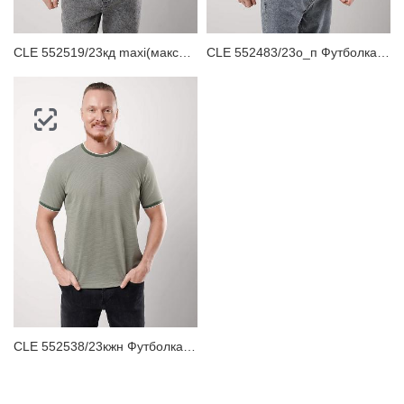
CLE 552519/23кд maxi(макси)_п Футболка мужская
CLE 552483/23о_п Футболка мужская
CLE 552538/23кжн Футболка мужская