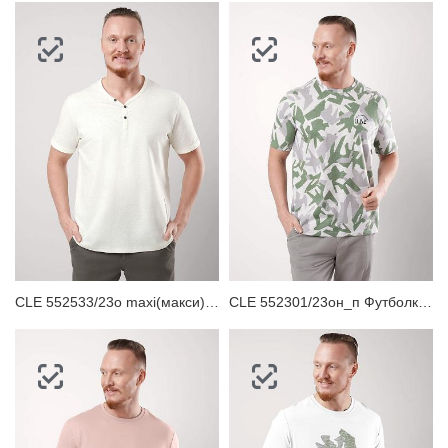
CLE 552533/23о maxi(макси)_п Футболка мужская
CLE 552301/23он_п Футболка мужская