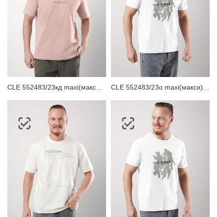
CLE 552483/23кд maxi(макси)_п Футболка мужская
CLE 552483/23о maxi(макси)_п Футболка мужская