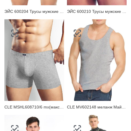
ЭЙС 600204 Трусы мужские шорты
ЭЙС 600210 Трусы мужские плавки
CLE MSHL608710/6 mx(макси) Трусы мужские шорты
CLE MV602148 меланж Майка мужская