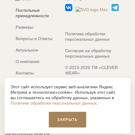
Постельные
принадлежности
Размеры
Политика обработки
Вопросы и Ответы
персональных данных
Актуальное
Согласие на обработку
персональных данных
О компании
© 2013-2026 ТМ «CLEVER
Контакты
WEAR»
Электронные каталоги
Разработка сайта: MACHAON
Этот сайт использует сервис веб-аналитики Яндекс
Метрика и технологию«cookie». Используя этот сайт,
Все содержание, представленное или отраженное на сайте
вы соглашаетесь на обработку данных, указанных в
https://clever-style.ru, включая, но не ограничиваясь, текстом,
Политике обработки персональных данных
.
графикой, фотографиями, иллюстрациями и т.д., являются
объектами авторского права, использование которых, без
письменного разрешения администрации и без активной
ЗАКРЫТЬ
гиперссылки, запрещается. Нарушение указанных условий
влечет наложение ответственности с действующим
законодательством РФ.