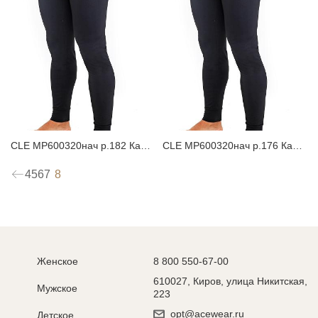
CLE MP600320нач р.182 Кальсоны мужские
CLE MP600320нач р.176 Кальсоны мужские
8
4
5
6
7
Женское
8 800 550-67-00
610027, Киров, улица Никитская,
Мужское
223
opt@acewear.ru
Детское