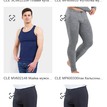
CLE SC561210н Плавки купальные мужские
CLE MF608810 Футболка мужская
CLE MV602148 Майка мужская
CLE MP600330пак Кальсоны мужские