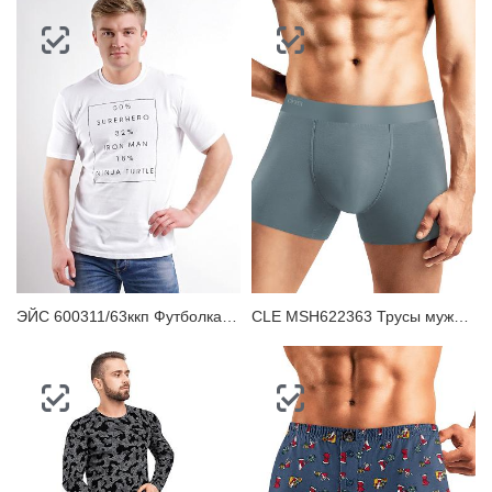
ЭЙС 600311/63ккп Футболка мужская
CLE MSH622363 Трусы мужские шорты