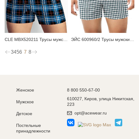
CLE MBX520211 Трусы мужские боксеры
ЭЙС 600960/2 Трусы мужские боксеры
7
3
4
5
6
8
Женское
8 800 550-67-00
610027, Киров, улица Никитская,
Мужское
223
opt@acewear.ru
Детское
Постельные
принадлежности