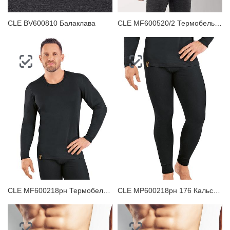
CLE BV600810 Балаклава
CLE MF600520/2 Термобелье мужское джемпер
CLE MF600218рн Термобелье мужское джемпер
CLE MP600218рн 176 Кальсоны мужские