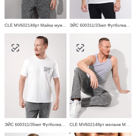
CLE MV602148рт Майка мужская
ЭЙС 600311/33ккп Футболка мужская
ЭЙС 600311/35ккп Футболка мужская
CLE MV602148рт меланж Майка мужская