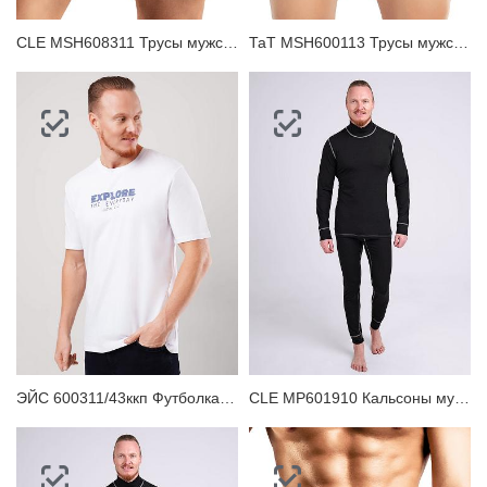
CLE MSH608311 Трусы мужские шорты
ТаТ MSH600113 Трусы мужские шорты
ЭЙС 600311/43ккп Футболка мужская
CLE MP601910 Кальсоны мужские