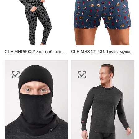
CLE MHP600218рн наб Термобелье мужское комплект
CLE MBX421431 Трусы мужские боксеры