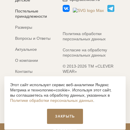
Детское
Постельные
принадлежности
Размеры
Политика обработки
Вопросы и Ответы
персональных данных
Актуальное
Согласие на обработку
персональных данных
О компании
© 2013-2026 ТМ «CLEVER
Контакты
WEAR»
Электронные каталоги
Разработка сайта: MACHAON
Этот сайт использует сервис веб-аналитики Яндекс
Метрика и технологию«cookie». Используя этот сайт,
Все содержание, представленное или отраженное на сайте
вы соглашаетесь на обработку данных, указанных в
https://clever-style.ru, включая, но не ограничиваясь, текстом,
Политике обработки персональных данных
.
графикой, фотографиями, иллюстрациями и т.д., являются
объектами авторского права, использование которых, без
письменного разрешения администрации и без активной
ЗАКРЫТЬ
гиперссылки, запрещается. Нарушение указанных условий
влечет наложение ответственности с действующим