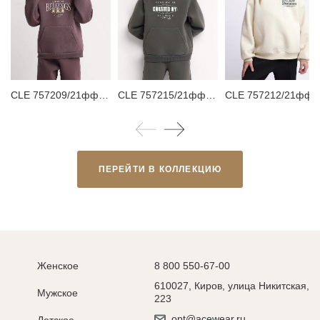
CLE 757209/21фф_п Худи детское
CLE 757215/21фф_п Худи детское
CLE 757212/21фф_п Толстовка детск
ПЕРЕЙТИ В КОЛЛЕКЦИЮ
Женское
8 800 550-67-00
610027, Киров, улица Никитская,
Мужское
223
opt@acewear.ru