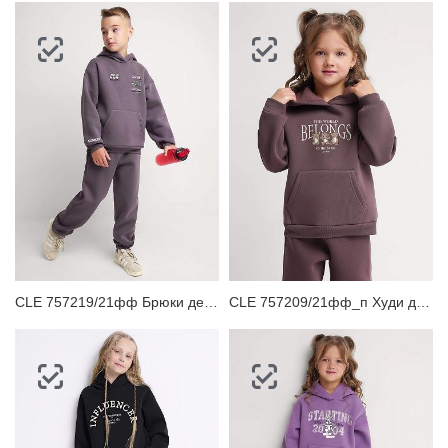
CLE 757219/21фф Брюки детские для мальчика
CLE 757209/21фф_п Худи детское