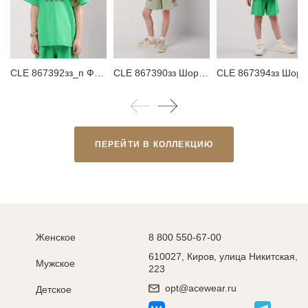
CLE 867392зз_п Футболка детская для девочки
CLE 867390зз Шорты детские для девочки
CLE 867394зз Шорты детск
ПЕРЕЙТИ В КОЛЛЕКЦИЮ
Женское
8 800 550-67-00
610027, Киров, улица Никитская,
Мужское
223
opt@acewear.ru
Детское