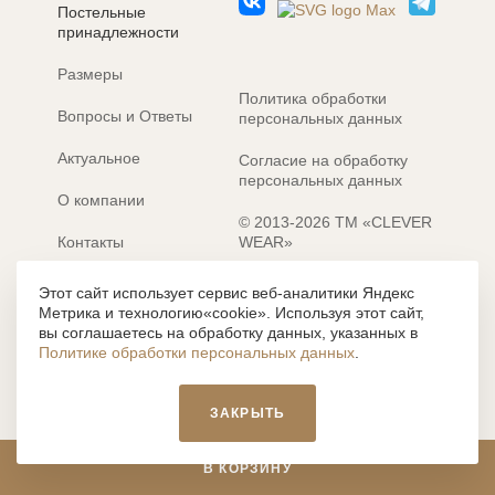
Постельные
принадлежности
Размеры
Политика обработки
Вопросы и Ответы
персональных данных
Актуальное
Согласие на обработку
персональных данных
О компании
© 2013-2026 ТМ «CLEVER
Контакты
WEAR»
Электронные каталоги
Разработка сайта: MACHAON
Этот сайт использует сервис веб-аналитики Яндекс
Метрика и технологию«cookie». Используя этот сайт,
Все содержание, представленное или отраженное на сайте
вы соглашаетесь на обработку данных, указанных в
https://clever-style.ru, включая, но не ограничиваясь, текстом,
Политике обработки персональных данных
.
графикой, фотографиями, иллюстрациями и т.д., являются
объектами авторского права, использование которых, без
письменного разрешения администрации и без активной
ЗАКРЫТЬ
гиперссылки, запрещается. Нарушение указанных условий
влечет наложение ответственности с действующим
законодательством РФ.
В КОРЗИНУ