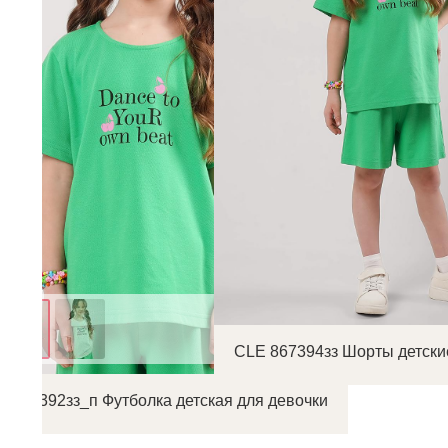
CLE 867394зз Шорты детски
E 867392зз_п Футболка детская для девочки