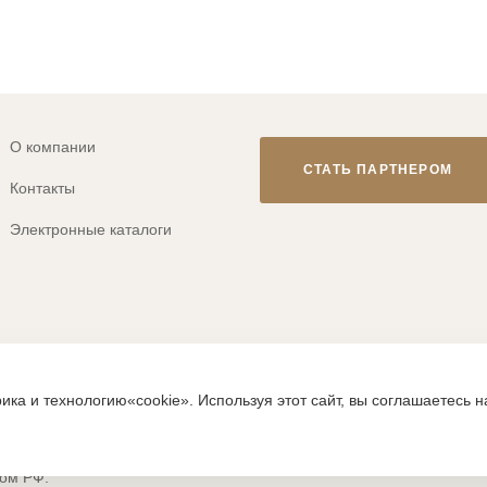
О компании
СТАТЬ ПАРТНЕРОМ
Контакты
Электронные каталоги
© 2013-2026 ТМ «CLEVER WEAR»
ика и технологию«cookie». Используя этот сайт, вы соглашаетесь 
ps://clever-style.ru, включая, но не ограничиваясь, текстом, граф
исьменного разрешения администрации и без активной гиперссылки
вом РФ.