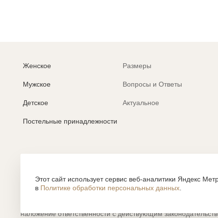
Женское
Размеры
Мужское
Вопросы и Ответы
Детское
Актуальное
Постельные принадлежности
Политика обработки персональных данных
Согласие на обработку персональных данных
Этот сайт использует сервис веб-аналитики Яндекс Метр
в
Политике обработки персональных данных
.
Все содержание, представленное или отраженное на сайте htt
объектами авторского права, использование которых, без п
наложение ответственности с действующим законодательст