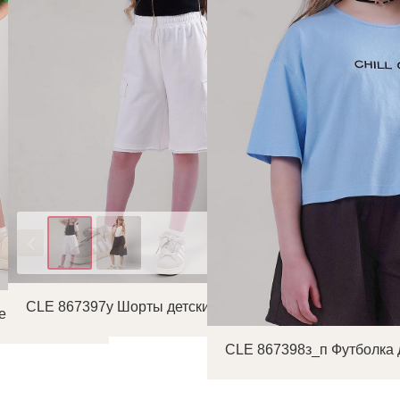
Цвет
CLE 867397у Шорты детские для девочки
е для девочки
CLE 867398з_п Футболка 