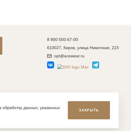
8 800 550-67-00
610027, Киров, улица Никитская, 223
opt@acewear.ru
Разработка сайта: MACHAON
на обработку данных, указанных
ЗАКРЫТЬ
икой, фотографиями, иллюстрациями и т.д., являются
, запрещается. Нарушение указанных условий влечет