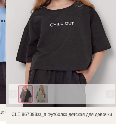
Цвет
детская для девочки
CLE 867398зз_п Футболка детская для девочки