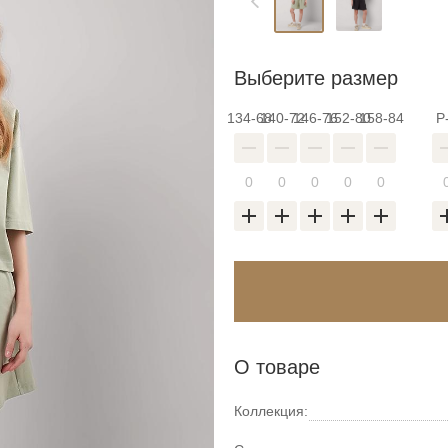
Выберите размер
134-68
140-72
146-76
152-80
158-84
Р
О товаре
Коллекция: