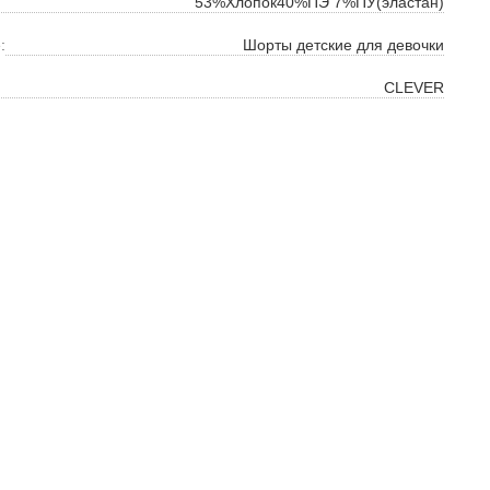
53%Хлопок40%ПЭ 7%ПУ(эластан)
:
Шорты детские для девочки
CLEVER
ок
ь
ть