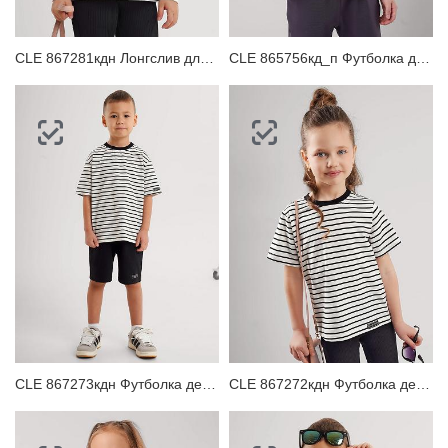
CLE 867281кдн Лонгслив для девочки
CLE 865756кд_п Футболка детская для мальчика
CLE 867273кдн Футболка детская для мальчика
CLE 867272кдн Футболка детская для девочки