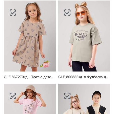
CLE 867270кдн Платье детское
CLE 866885кд_п Футболка детская для девочки