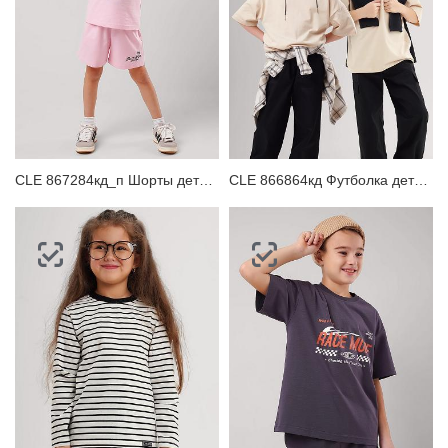
CLE 867284кд_п Шорты детские для девочки
CLE 866864кд Футболка детская