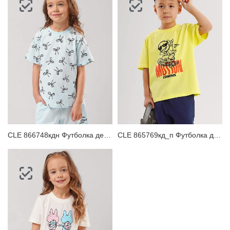
CLE 866748кдн Футболка детская для девочки
CLE 865769кд_п Футболка детская для мальчика