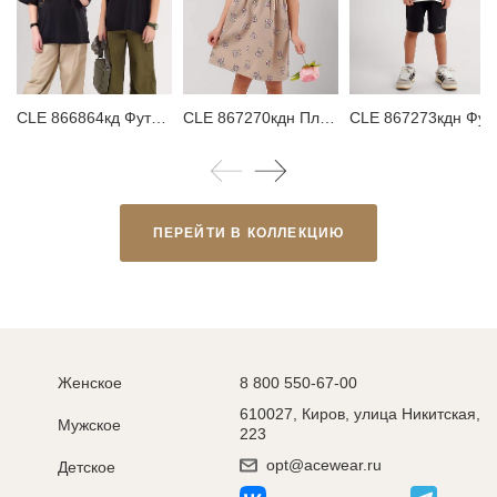
CLE 866864кд Футболка детская
CLE 867270кдн Платье детское
CLE 867273кдн Футболка детская
ПЕРЕЙТИ В КОЛЛЕКЦИЮ
Женское
8 800 550-67-00
610027, Киров, улица Никитская,
Мужское
223
opt@acewear.ru
Детское