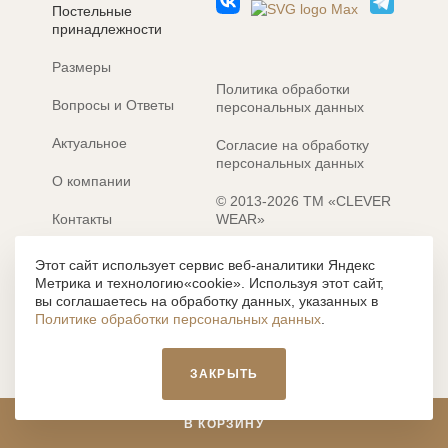
Постельные
принадлежности
Размеры
Политика обработки
Вопросы и Ответы
персональных данных
Актуальное
Согласие на обработку
персональных данных
О компании
© 2013-2026 ТМ «CLEVER
Контакты
WEAR»
Электронные каталоги
Разработка сайта: MACHAON
Этот сайт использует сервис веб-аналитики Яндекс
Метрика и технологию«cookie». Используя этот сайт,
Все содержание, представленное или отраженное на сайте
вы соглашаетесь на обработку данных, указанных в
https://clever-style.ru, включая, но не ограничиваясь, текстом,
Политике обработки персональных данных
.
графикой, фотографиями, иллюстрациями и т.д., являются
объектами авторского права, использование которых, без
письменного разрешения администрации и без активной
ЗАКРЫТЬ
гиперссылки, запрещается. Нарушение указанных условий
влечет наложение ответственности с действующим
законодательством РФ.
В КОРЗИНУ