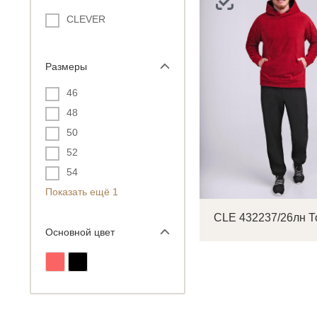
CLEVER
Размеры
С
46
48
50
Р
52
п
54
Показать ещё 1
Основной цвет