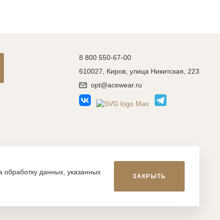
8 800 550-67-00
610027, Киров, улица Никитская, 223
opt@acewear.ru
Разработка сайта: MACHAON
на обработку данных, указанных
ЗАКРЫТЬ
икой, фотографиями, иллюстрациями и т.д., являются
, запрещается. Нарушение указанных условий влечет