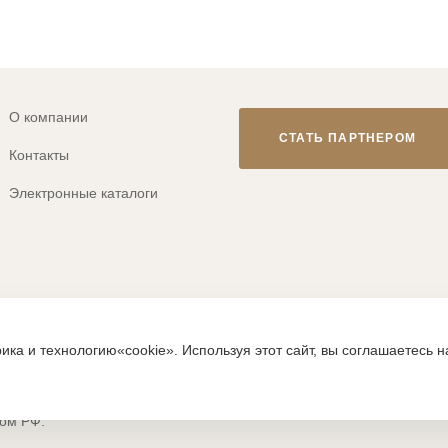
О компании
СТАТЬ ПАРТНЕРОМ
Контакты
Электронные каталоги
© 2013-2026 ТМ «CLEVER WEAR»
ика и технологию«cookie». Используя этот сайт, вы соглашаетесь 
ps://clever-style.ru, включая, но не ограничиваясь, текстом, граф
исьменного разрешения администрации и без активной гиперссылки
вом РФ.