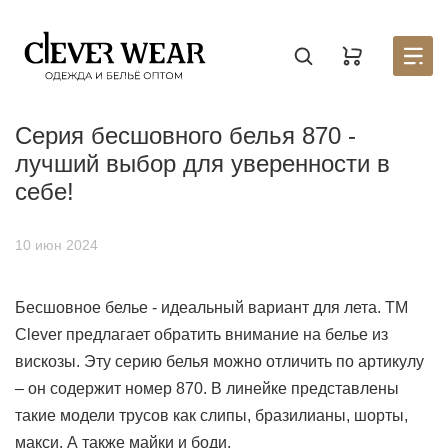
Создать новый список
Восстановить пароль
Войти в аккаунт
Введите код
Раздел находится в разработке, для того, чтобы
Корзина доступна только авторизованным
Серия бесшовного белья 870 -
пользователям. Пожалуйста зарегистрируйтесь на
узнать первым о запуске личного кабинета,
оставьте
портале
заявку на партнерство.
Стать партнером
лучший выбор для уверенности в
Введите свою почту — мы отправим на неё код
Введите свою электронную почту и пароль
Отправили его на почту
себе!
10 июн 2024
СОЗДАТЬ
ВОССТАНОВИТЬ ПАРОЛЬ
ОТПРАВИТЬ КОД
Бесшовное белье - идеальный вариант для лета. ТМ
Clever предлагает обратить внимание на белье из
Письмо не пришло? Напишите нам на
вискозы. Эту серию белья можно отличить по артикулу
opt@acewear.ru
– он содержит номер 870. В линейке представлены
ВОЙТИ В АККАУНТ
такие модели трусов как слипы, бразилианы, шорты,
макси. А также майки и боди.