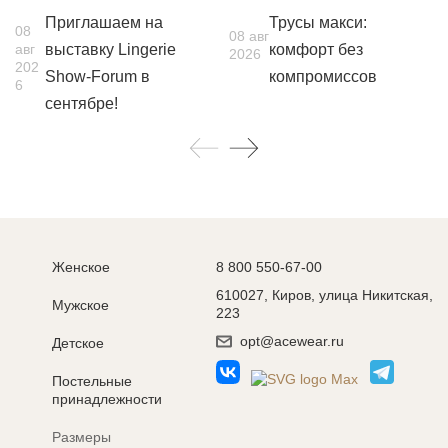
Приглашаем на
Трусы макси:
08
08 авг
авг
выставку Lingerie
комфорт без
2026
202
Show-Forum в
компромиссов
6
сентябре!
Женское
8 800 550-67-00
610027, Киров, улица Никитская,
Мужское
223
opt@acewear.ru
Детское
Постельные
принадлежности
Размеры