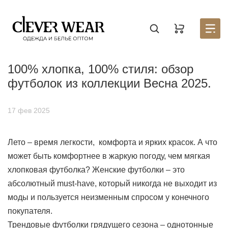
Создать новый список
Восстановить пароль
Войти в аккаунт
Введите код
Раздел находится в разработке, для того, чтобы
Корзина доступна только авторизованным
100% хлопка, 100% стиля: обзор
пользователям. Пожалуйста зарегистрируйтесь на
узнать первым о запуске личного кабинета,
оставьте
портале
заявку на партнерство.
Стать партнером
футболок из коллекции Весна 2025.
Введите свою почту — мы отправим на неё код
Введите свою электронную почту и пароль
Отправили его на почту
17 фев 2025
СОЗДАТЬ
Лето – время легкости, комфорта и ярких красок. А что
ВОССТАНОВИТЬ ПАРОЛЬ
ОТПРАВИТЬ КОД
может быть комфортнее в жаркую погоду, чем мягкая
хлопковая футболка? Женские футболки – это
Письмо не пришло? Напишите нам на
абсолютный must-have, который никогда не выходит из
opt@acewear.ru
моды и пользуется неизменным спросом у конечного
ВОЙТИ В АККАУНТ
покупателя.
Трендовые футболки грядущего сезона – однотонные