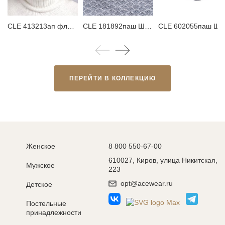
CLE 413213ап флис Шапка женская
CLE 181892паш Шарф женский
CLE 602055паш Шарф
ПЕРЕЙТИ В КОЛЛЕКЦИЮ
Женское
8 800 550-67-00
610027, Киров, улица Никитская,
Мужское
223
opt@acewear.ru
Детское
Постельные
принадлежности