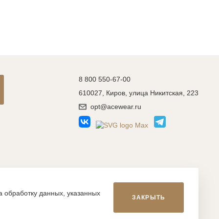
8 800 550-67-00
610027, Киров, улица Никитская, 223
opt@acewear.ru
Разработка сайта: MACHAON
на обработку данных, указанных
ЗАКРЫТЬ
икой, фотографиями, иллюстрациями и т.д., являются