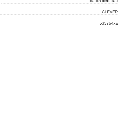
ть
:
Шапка женская
на
CLEVER
533754ха