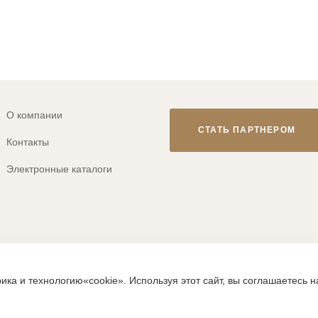
О компании
СТАТЬ ПАРТНЕРОМ
Контакты
Электронные каталоги
© 2013-2026 ТМ «CLEVER WEAR»
ика и технологию«cookie». Используя этот сайт, вы соглашаетесь 
ps://clever-style.ru, включая, но не ограничиваясь, текстом, граф