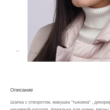
Р
п
Описание
Шапка с отворотом, макушка "тыковка" , декор
нашивкой-логотип. Идеальна для осени, весны.