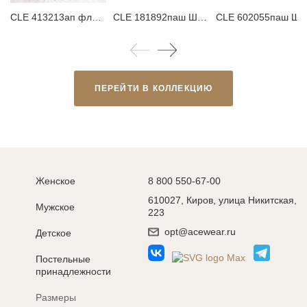
CLE 413213ап флис Шапка женская
CLE 181892паш Шарф женский
CLE 602055паш Шарф
ПЕРЕЙТИ В КОЛЛЕКЦИЮ
Женское
8 800 550-67-00
610027, Киров, улица Никитская,
Мужское
223
opt@acewear.ru
Детское
Постельные
принадлежности
Размеры