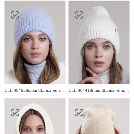
CLE 454558фэш Шапка женская
CLE 454418паш Шапка женская