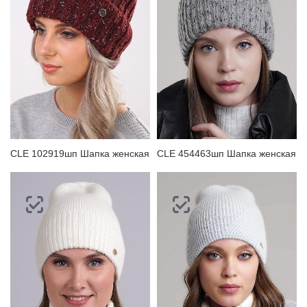
CLE 102919шп Шапка женская
CLE 454463шп Шапка женская