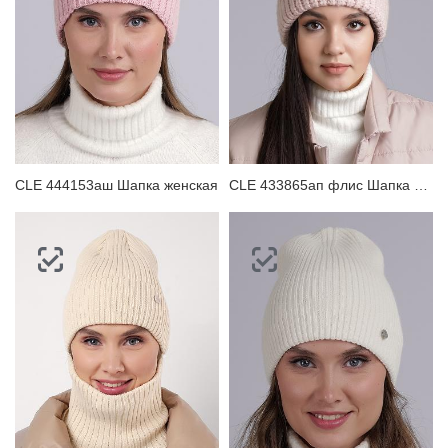
CLE 444153аш Шапка женская
CLE 433865ап флис Шапка женская