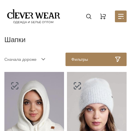
Создать новый список
Восстановить пароль
Войти в аккаунт
Введите код
Раздел находится в разработке, для того, чтобы
Корзина доступна только авторизованным
Шапки
пользователям. Пожалуйста зарегистрируйтесь на
узнать первым о запуске личного кабинета,
оставьте
портале
заявку на партнерство.
Стать партнером
Введите свою почту — мы отправим на неё код
Введите свою электронную почту и пароль
Отправили его на почту
Сначала дороже
Фильтры
СОЗДАТЬ
ВОССТАНОВИТЬ ПАРОЛЬ
ОТПРАВИТЬ КОД
Письмо не пришло? Напишите нам на
opt@acewear.ru
ВОЙТИ В АККАУНТ