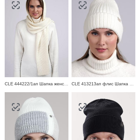
CLE 444222/1ап Шапка женская
CLE 413213ап флис Шапка женская