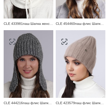
ЗАБЫЛИ ПАРОЛЬ?
CLE 433981паш Шапка женская
CLE 454460паш флис Шапка женская
CLE 444216паш флис Шапка женская
CLE 423579паш флис Шапка женская