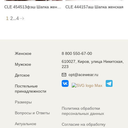
CLE 454513фэш Шапка женская
CLE 444157аш Шапка женская
1
2
...
4
Женское
8 800 550-67-00
610027, Киров, улица Никитская,
Мужское
223
opt@acewear.ru
Детское
Постельные
принадлежности
Размеры
Политика обработки
Вопросы и Ответы
персональных данных
Актуальное
Согласие на обработку