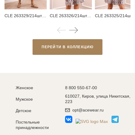
CLE 263329/214штн Юбка женская
CLE 263326/214шт Блузка женская
CLE 263325/214штн Руб
ПЕРЕЙТИ В КОЛЛЕКЦИЮ
Женское
8 800 550-67-00
610027, Киров, улица Никитская,
Мужское
223
opt@acewear.ru
Детское
Постельные
принадлежности