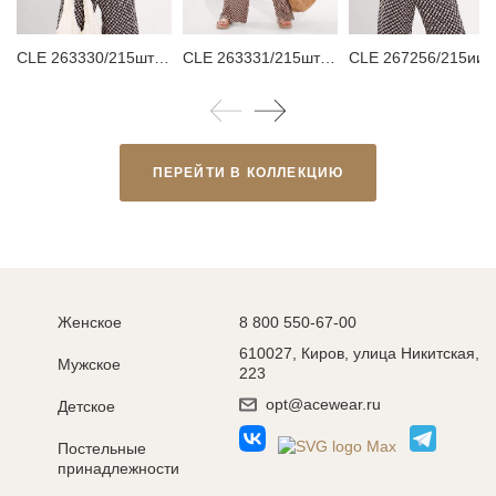
CLE 263330/215штн Блузка женская
CLE 263331/215штн Брюки женские
CLE 267256/215ии_п Май
ПЕРЕЙТИ В КОЛЛЕКЦИЮ
Женское
8 800 550-67-00
610027, Киров, улица Никитская,
Мужское
223
opt@acewear.ru
Детское
Постельные
принадлежности