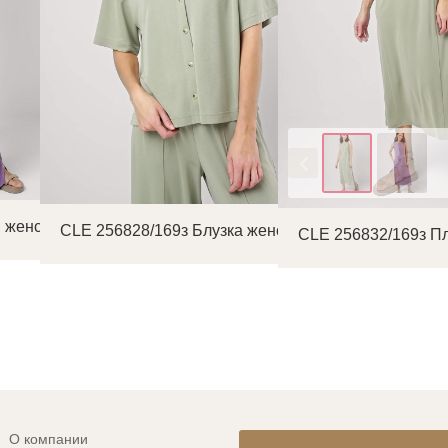
Цвет
 женские
CLE 256828/169з Блузка женская
CLE 256832/169з П
О компании