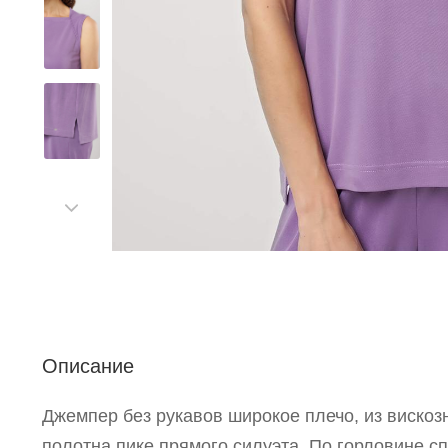
С
Р
Описание
п
Джемпер без рукавов широкое плечо, из вискоз
полотна пике прямого силуэта. По горловине сп