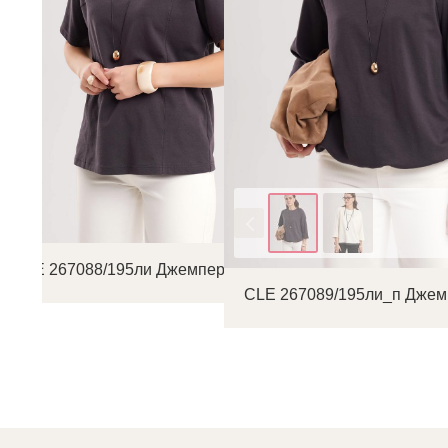
Цвет
CLE 267088/195ли Джемпер женский
CLE 267089/195ли_п Джем