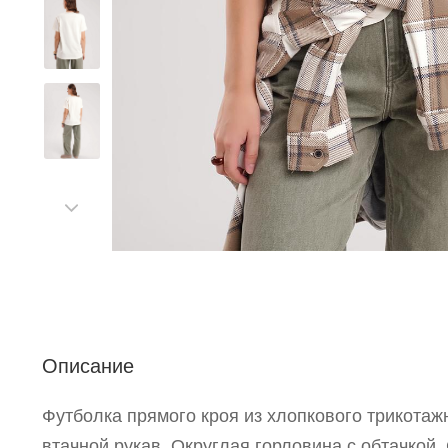
С
Описание
Р
п
Футболка прямого кроя из хлопкового трикотаж
втачной рукав. Округлая горловина с обтачкой.