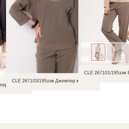
Цвет
CLE 267101/195зэж 
CLE 267103/195зэж Джемпер женский
пер женский