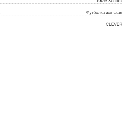
100% Хлопок
:
Футболка женская
CLEVER
ок
ь
ть
на