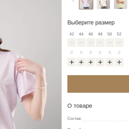
Выберите размер
42
44
46
48
50
52
Войти в аккаунт
О товаре
Введите код
Состав:
оздать новый спис
Введите свою электронную почту и пароль