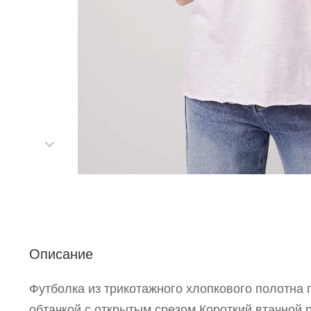
Р
п
Описание
Футболка из трикотажного хлопкового полотна 
обтачкой с открытым срезом.Короткий втачной р