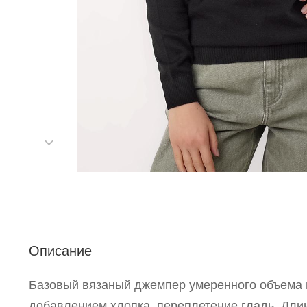
С
Р
Описание
п
Базовый вязаный джемпер умеренного объема 
добавлением хлопка, переплетение гладь. Дли