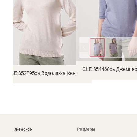
Цвет
CLE 354468ха Джемпер
CLE 352795ха Водолазка женская
Женское
Размеры