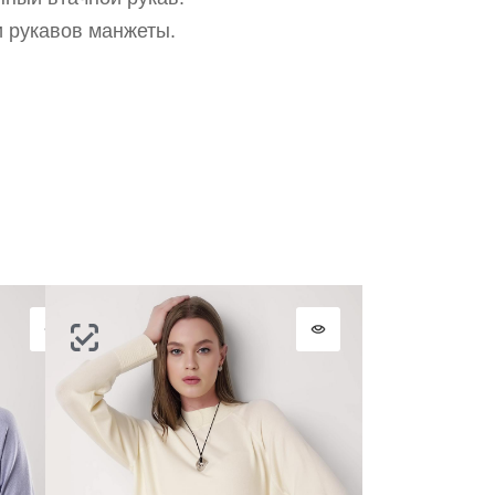
ОТПРАВИТЬ КОД
и рукавов манжеты.
СОЗДАТЬ
Письмо не пришло? Напишите нам на
opt@acewear.ru
ВОЙТИ В АККАУНТ
ЗАБЫЛИ ПАРОЛЬ?