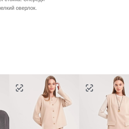
портале
партнерство.
Стать партнером
мелкий оверлок.
ВОССТАНОВИТЬ ПАРОЛЬ
ОТПРАВИТЬ КОД
СОЗДАТЬ
Письмо не пришло? Напишите нам на
opt@acewear.ru
ВОЙТИ В АККАУНТ
ЗАБЫЛИ ПАРОЛЬ?