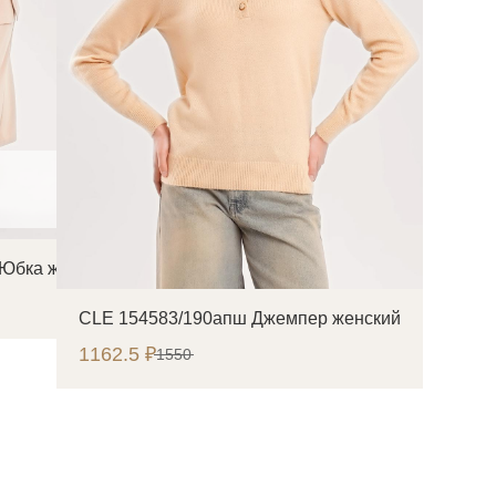
 Юбка женская
CLE 154583/190апш Джемпер женский
1162.5 ₽
1550