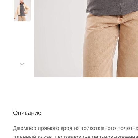
С
Описание
Р
Джемпер прямого кроя из трикотажного полотна
п
длинный рукав. По горловине цельновыкроенна