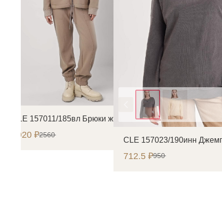
Цвет
CLE 157011/185вл Брюки женские
1920 ₽
2560
CLE 157023/190инн Джем
712.5 ₽
950