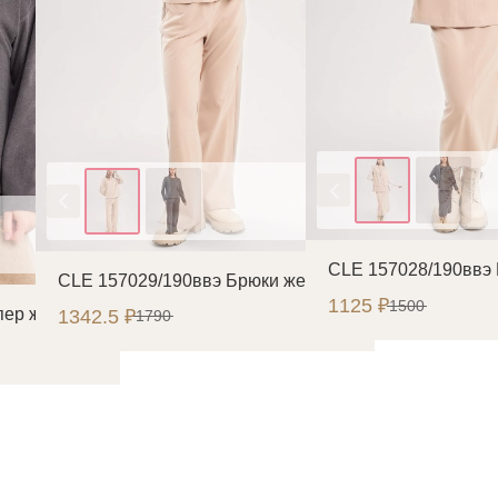
Цвет
Цвет
CLE 157028/190ввэ
CLE 157029/190ввэ Брюки женские
1125 ₽
1500
пер женский
1342.5 ₽
1790