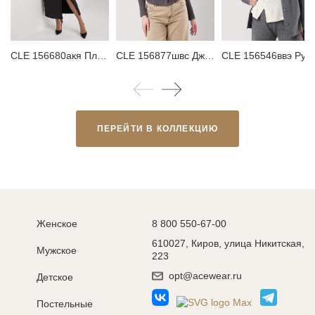
CLE 156680акя Платье женское
CLE 156877швс Джемпер женский
CLE 156546ввэ Рубашка женс
ПЕРЕЙТИ В КОЛЛЕКЦИЮ
Женское
8 800 550-67-00
610027, Киров, улица Никитская,
Мужское
223
opt@acewear.ru
Детское
Постельные