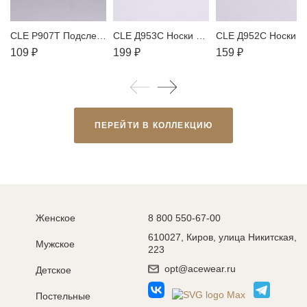
CLE P907T Подследники
CLE Д953С Носки женские
CLE Д952С Носки жен
109 ₽
199 ₽
159 ₽
ПЕРЕЙТИ В КОЛЛЕКЦИЮ
Женское
8 800 550-67-00
610027, Киров, улица Никитская,
Мужское
223
opt@acewear.ru
Детское
Постельные