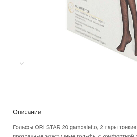
С
Р
п
Описание
Гольфы ORI STAR 20 gambaletto, 2 пары тонкие
прозрачные эластичные гольфы с комфортной 