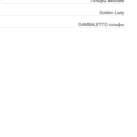
ок
ь
:
Гольфы женские
Golden Lady
ть
GAMBALETTO гольфы
на