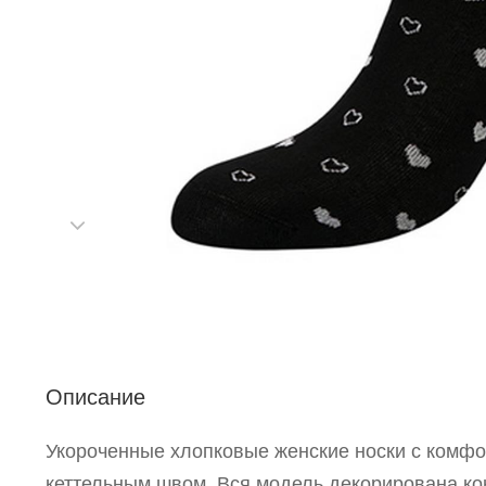
Р
п
Описание
Укороченные хлопковые женские носки с комфо
кеттельным швом. Вся модель декорирована ко