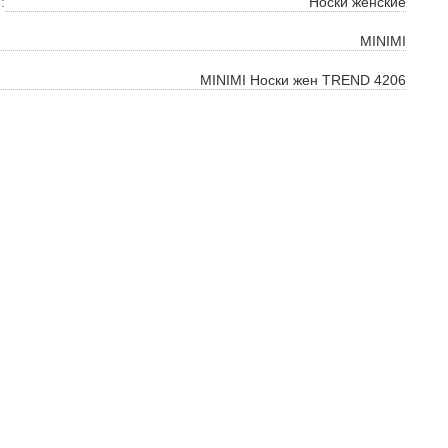
:
Носки женские
ть
MINIMI
на
MINIMI Носки жен TREND 4206