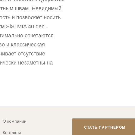
ортным швам. Невидимый
сть и позволяет носить
м SiSi MIA 40 den -
птимально сочетаются
во и классическая
чивает отсутствие
тически незаметны на
О компании
СТАТЬ ПАРТНЕРОМ
Контакты