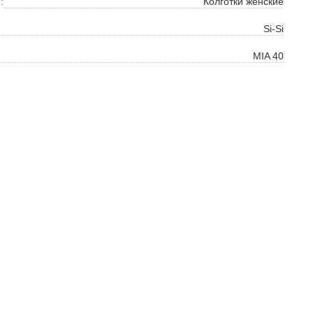
:
Колготки женские
ок
Si-Si
ь
MIA 40
ть
на