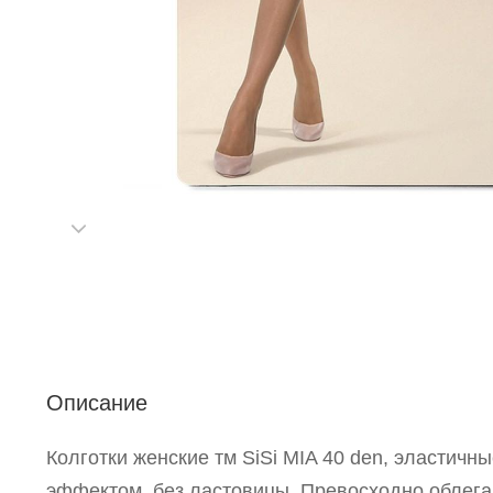
С
Р
п
Описание
Колготки женские тм SiSi MIA 40 den, эластичн
эффектом, без ластовицы. Превосходно облег