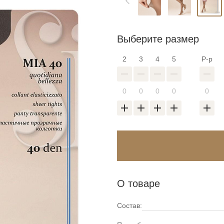
Выберите размер
2
3
4
5
Р-р
О товаре
Войти в аккаунт
Состав: