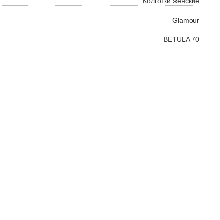
:
Колготки женские
ть
Glamour
на
BETULA 70