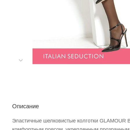
Р
п
Описание
Эластичные шелковистые колготки GLAMOUR Bet
комфортным поясом, укрепленным прозрачным м