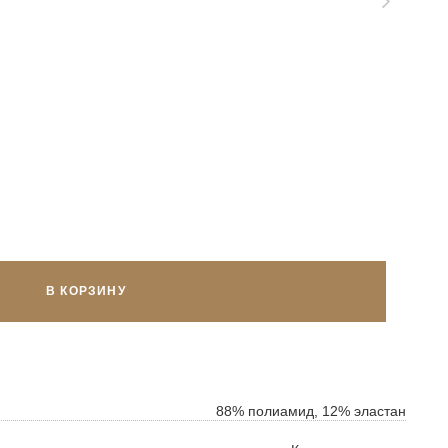
В КОРЗИНУ
ок
ь
88% полиамид, 12% эластан