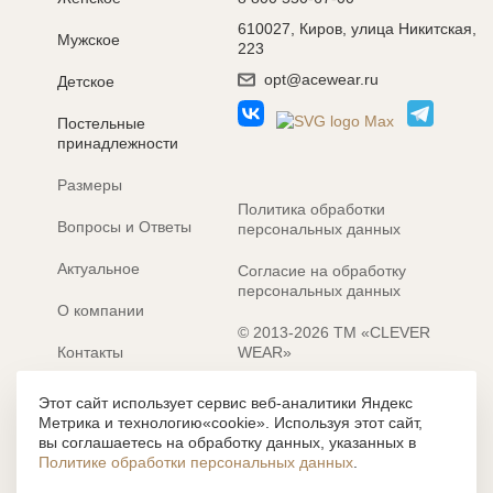
610027, Киров, улица Никитская,
Мужское
223
opt@acewear.ru
Детское
Постельные
принадлежности
Размеры
Политика обработки
Вопросы и Ответы
персональных данных
Актуальное
Согласие на обработку
персональных данных
О компании
© 2013-2026 ТМ «CLEVER
Контакты
WEAR»
Электронные каталоги
Разработка сайта: MACHAON
Этот сайт использует сервис веб-аналитики Яндекс
Метрика и технологию«cookie». Используя этот сайт,
Все содержание, представленное или отраженное на сайте
вы соглашаетесь на обработку данных, указанных в
https://clever-style.ru, включая, но не ограничиваясь, текстом,
Политике обработки персональных данных
.
графикой, фотографиями, иллюстрациями и т.д., являются