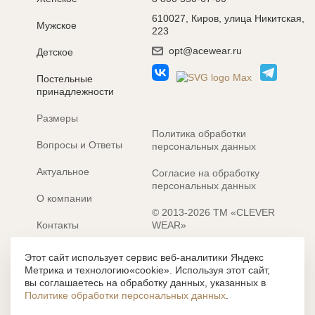
610027, Киров, улица Никитская,
Мужское
223
opt@acewear.ru
Детское
Постельные
принадлежности
Размеры
Политика обработки
Вопросы и Ответы
персональных данных
Актуальное
Согласие на обработку
персональных данных
О компании
© 2013-2026 ТМ «CLEVER
Контакты
WEAR»
Электронные каталоги
Разработка сайта: MACHAON
Этот сайт использует сервис веб-аналитики Яндекс
Метрика и технологию«cookie». Используя этот сайт,
Все содержание, представленное или отраженное на сайте
вы соглашаетесь на обработку данных, указанных в
https://clever-style.ru, включая, но не ограничиваясь, текстом,
Политике обработки персональных данных
.
графикой, фотографиями, иллюстрациями и т.д., являются