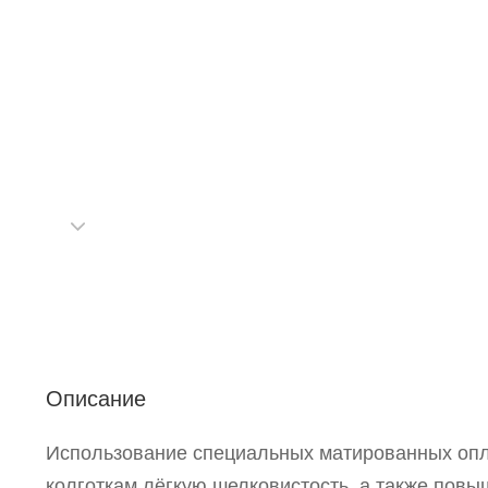
Р
п
Описание
Использование специальных матированных опл
колготкам лёгкую шелковистость, а также повы