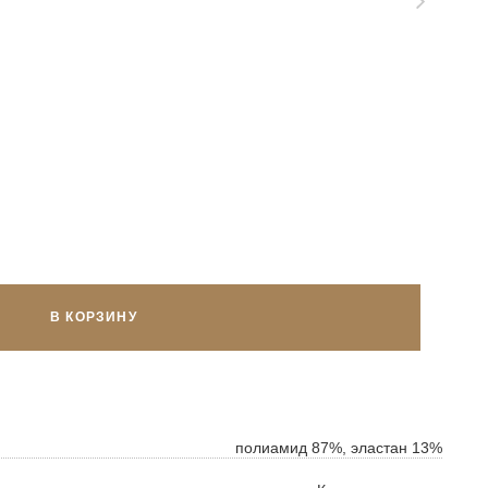
В КОРЗИНУ
ок
полиамид 87%, эластан 13%
ь