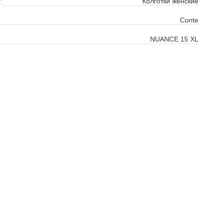
:
Колготки женские
ть
Conte
на
NUANCE 15 XL