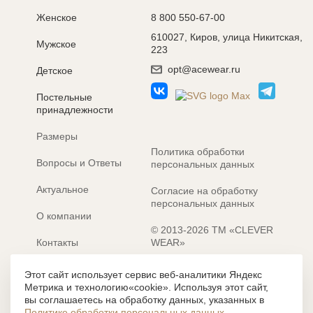
Женское
8 800 550-67-00
610027, Киров, улица Никитская,
Мужское
223
opt@acewear.ru
Детское
Постельные
принадлежности
Размеры
Политика обработки
Вопросы и Ответы
персональных данных
Актуальное
Согласие на обработку
персональных данных
О компании
© 2013-2026 ТМ «CLEVER
Контакты
WEAR»
Электронные каталоги
Разработка сайта: MACHAON
Этот сайт использует сервис веб-аналитики Яндекс
Метрика и технологию«cookie». Используя этот сайт,
Все содержание, представленное или отраженное на сайте
вы соглашаетесь на обработку данных, указанных в
https://clever-style.ru, включая, но не ограничиваясь, текстом,
Политике обработки персональных данных
.