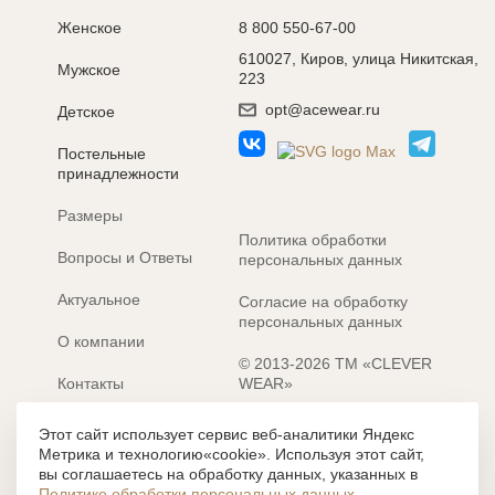
Женское
8 800 550-67-00
610027, Киров, улица Никитская,
Мужское
223
opt@acewear.ru
Детское
Постельные
принадлежности
Размеры
Политика обработки
Вопросы и Ответы
персональных данных
Актуальное
Согласие на обработку
персональных данных
О компании
© 2013-2026 ТМ «CLEVER
Контакты
WEAR»
Электронные каталоги
Разработка сайта: MACHAON
Этот сайт использует сервис веб-аналитики Яндекс
Метрика и технологию«cookie». Используя этот сайт,
Все содержание, представленное или отраженное на сайте
вы соглашаетесь на обработку данных, указанных в
https://clever-style.ru, включая, но не ограничиваясь, текстом,
Политике обработки персональных данных
.