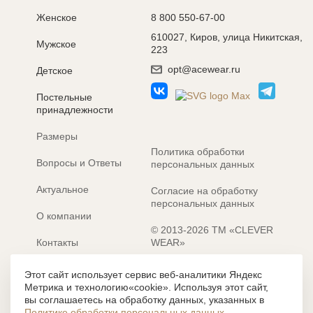
Женское
8 800 550-67-00
610027, Киров, улица Никитская,
Мужское
223
opt@acewear.ru
Детское
Постельные
принадлежности
Размеры
Политика обработки
Вопросы и Ответы
персональных данных
Актуальное
Согласие на обработку
персональных данных
О компании
© 2013-2026 ТМ «CLEVER
Контакты
WEAR»
Электронные каталоги
Разработка сайта: MACHAON
Этот сайт использует сервис веб-аналитики Яндекс
Метрика и технологию«cookie». Используя этот сайт,
Все содержание, представленное или отраженное на сайте
вы соглашаетесь на обработку данных, указанных в
https://clever-style.ru, включая, но не ограничиваясь, текстом,
Политике обработки персональных данных
.