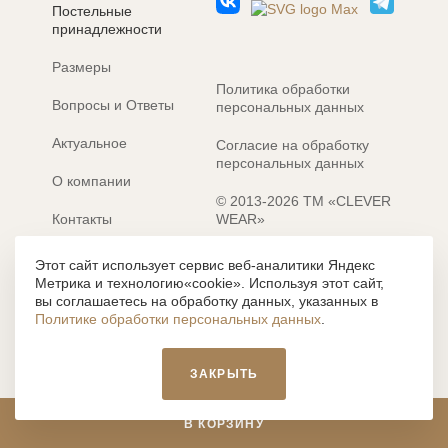
Постельные
принадлежности
Размеры
Политика обработки
Вопросы и Ответы
персональных данных
Актуальное
Согласие на обработку
персональных данных
О компании
© 2013-2026 ТМ «CLEVER
Контакты
WEAR»
Электронные каталоги
Разработка сайта: MACHAON
Этот сайт использует сервис веб-аналитики Яндекс
Метрика и технологию«cookie». Используя этот сайт,
Все содержание, представленное или отраженное на сайте
вы соглашаетесь на обработку данных, указанных в
https://clever-style.ru, включая, но не ограничиваясь, текстом,
Политике обработки персональных данных
.
графикой, фотографиями, иллюстрациями и т.д., являются
объектами авторского права, использование которых, без
письменного разрешения администрации и без активной
ЗАКРЫТЬ
гиперссылки, запрещается. Нарушение указанных условий
влечет наложение ответственности с действующим
законодательством РФ.
В КОРЗИНУ